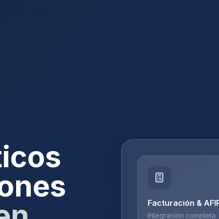
ticos
iones
en
Facturación & AFI
Integración completa