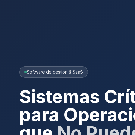
Software de gestión & SaaS
Sistemas Crí
para Operac
que
No Pued